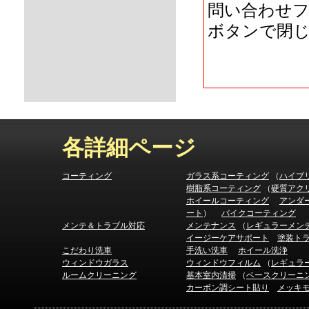
問い合わせ
ボタンで閉
各詳細ページ
コーティング
ガラス系コーティング
（
ハイブ
樹脂系コーティング
（
硬質アク
ホイールコーティング
アンダ
ート
）
バイクコーティング
メンテ＆トラブル対応
メンテナンス
（
レギュラーメン
イージーケアサポート
塗装ト
こだわり洗車
手洗い洗車
ホイール洗浄
ウィンドウガラス
ウィンドウフィルム
（
レギュラ
ルームクリーニング
基本室内清掃
（
ベースクリーニ
カーボン調シート貼り
メッキ