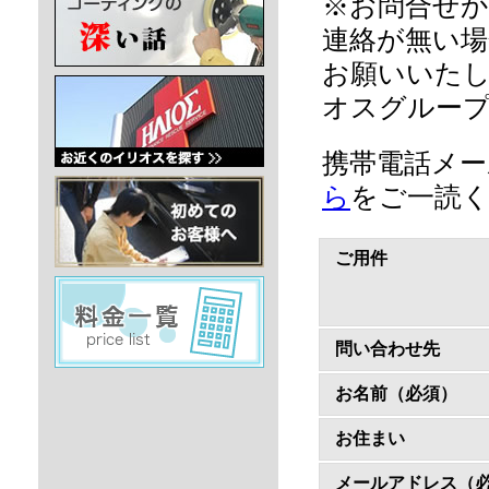
※お問合せか
連絡が無い場
お願いいた
オスグルー
携帯電話メ
ら
をご一読
ご用件
問い合わせ先
お名前（必須）
お住まい
メールアドレス（