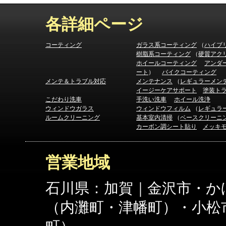
各詳細ページ
コーティング
ガラス系コーティング
（
ハイブ
樹脂系コーティング
（
硬質アク
ホイールコーティング
アンダ
ート
）
バイクコーティング
メンテ＆トラブル対応
メンテナンス
（
レギュラーメン
イージーケアサポート
塗装ト
こだわり洗車
手洗い洗車
ホイール洗浄
ウィンドウガラス
ウィンドウフィルム
（
レギュラ
ルームクリーニング
基本室内清掃
（
ベースクリーニ
カーボン調シート貼り
メッキ
営業地域
石川県：加賀｜金沢市・か
（内灘町・津幡町）・小松